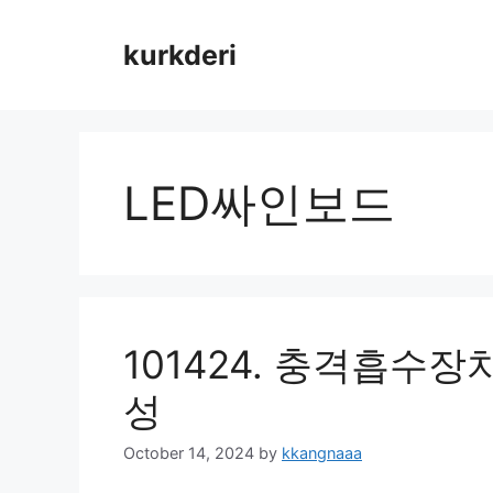
Skip
to
kurkderi
content
LED싸인보드
101424. 충격흡수장
성
October 14, 2024
by
kkangnaaa