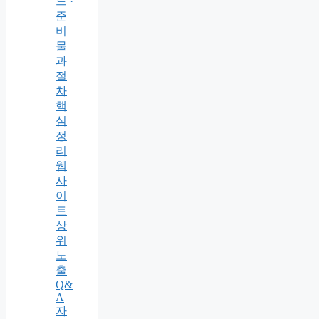
드 ·
준
비
물
과
절
차
핵
심
정
리
웹
사
이
트
상
위
노
출
Q&
A
자