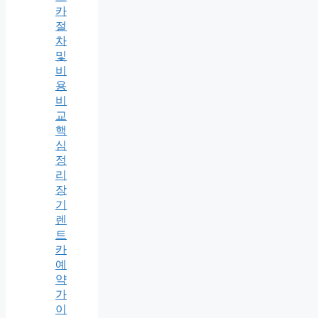
카
절
차
및
비
용
비
교
핵
심
정
리
장
기
렌
트
카
예
약
가
이