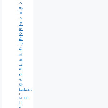
스
마
트
스
토
어
순
위
상
위
프
로
그
램
최
적
화 -
kurkderi
on
61009.
네
이