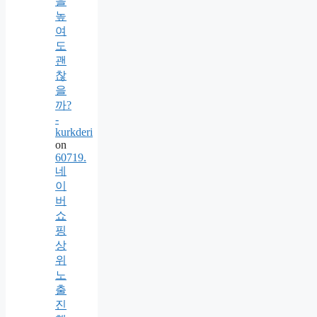
을
높
여
도
괜
찮
을
까?
-
kurkderi
on
60719.
네
이
버
쇼
핑
상
위
노
출
진