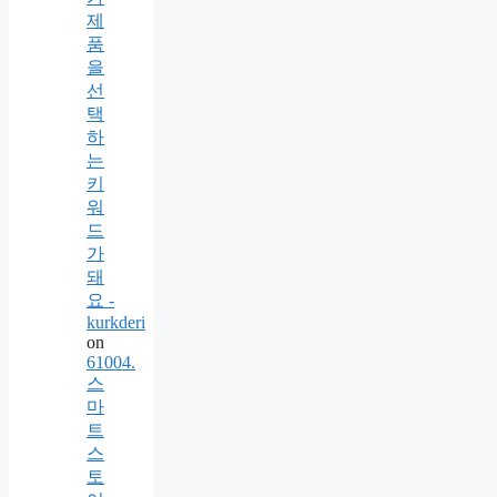
제
품
을
선
택
하
는
키
워
드
가
돼
요 -
kurkderi
on
61004.
스
마
트
스
토