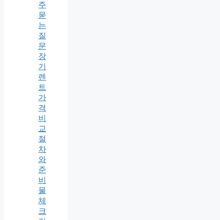
주
묻
는
질
문
장
기
렌
트
가
격
비
교
절
차
와
준
비
물
체
크