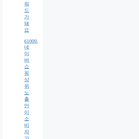
워
드
가
돼
요
61009.
네
이
버
쇼
핑
상
위
노
출
만
이
소
비
자
가