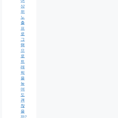
어
상
위
노
출
프
로
그
램
으
로
트
래
픽
을
높
여
도
괜
찮
을
까?