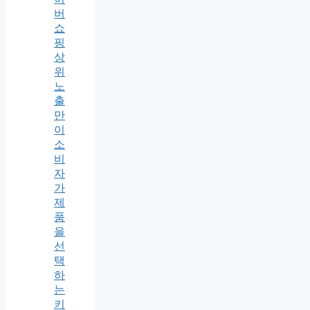
버
쇼
핑
상
위
노
출
만
이
소
비
자
가
제
품
을
선
택
하
는
키