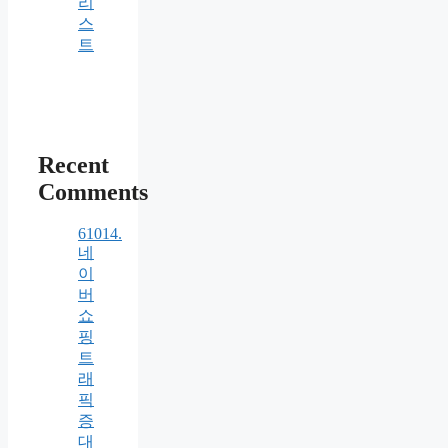
리
스
트
Recent
Comments
61014.
네
이
버
쇼
핑
트
래
픽
증
대