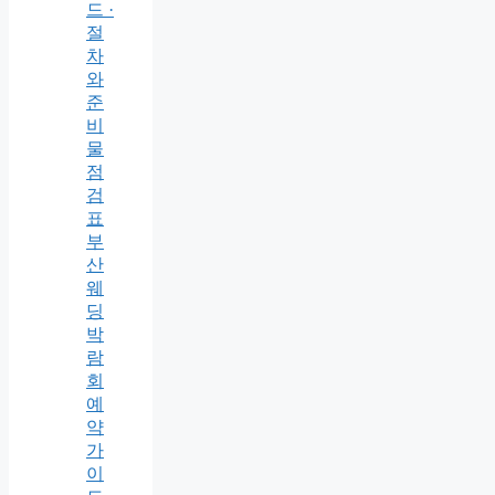
드 ·
절
차
와
준
비
물
점
검
표
부
산
웨
딩
박
람
회
예
약
가
이