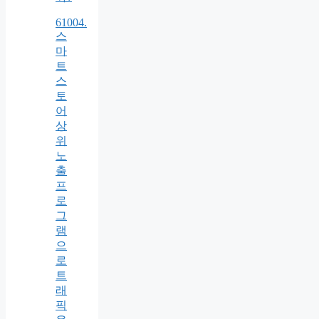
61004.
스
마
트
스
토
어
상
위
노
출
프
로
그
램
으
로
트
래
픽