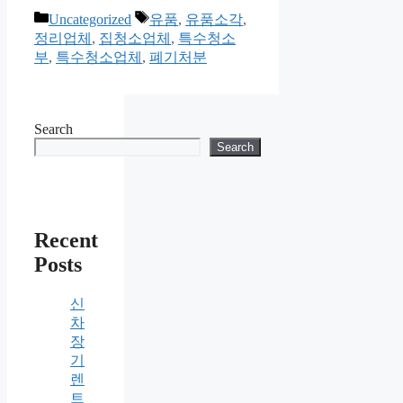
Categories
Tags
Uncategorized
유품
,
유품소각
,
정리업체
,
집청소업체
,
특수청소
부
,
특수청소업체
,
폐기처분
Search
Search
Recent
Posts
신
차
장
기
렌
트