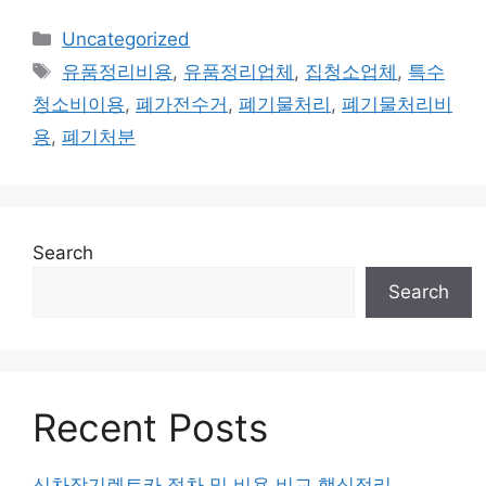
Categories
Uncategorized
Tags
유품정리비용
,
유품정리업체
,
집청소업체
,
특수
청소비이용
,
폐가전수거
,
폐기물처리
,
폐기물처리비
용
,
폐기처분
Search
Search
Recent Posts
신차장기렌트카 절차 및 비용 비교 핵심정리