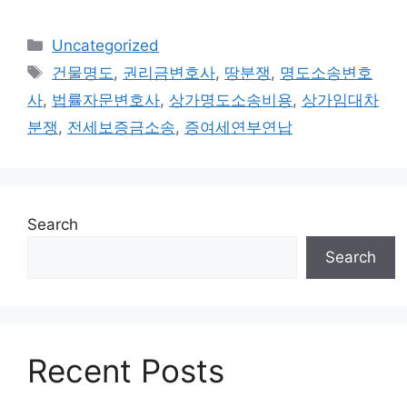
Categories
Uncategorized
Tags
건물명도
,
권리금변호사
,
땅분쟁
,
명도소송변호
사
,
법률자문변호사
,
상가명도소송비용
,
상가임대차
분쟁
,
전세보증금소송
,
증여세연부연납
Search
Search
Recent Posts