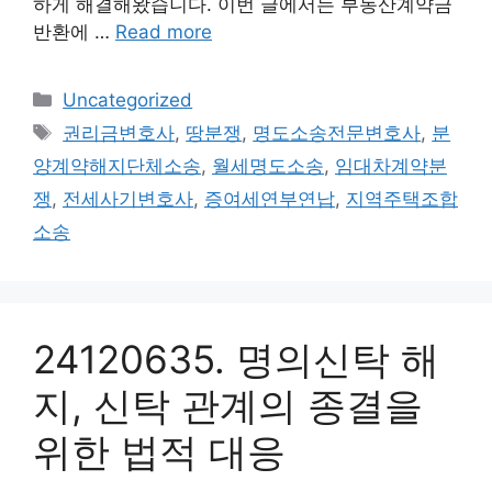
하게 해결해왔습니다. 이번 글에서는 부동산계약금
반환에 …
Read more
Categories
Uncategorized
Tags
권리금변호사
,
땅분쟁
,
명도소송전문변호사
,
분
양계약해지단체소송
,
월세명도소송
,
임대차계약분
쟁
,
전세사기변호사
,
증여세연부연납
,
지역주택조합
소송
24120635. 명의신탁 해
지, 신탁 관계의 종결을
위한 법적 대응