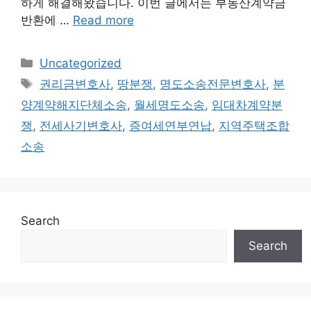
하게 해결해왔습니다. 이번 글에서는 부동산계약금
반환에 …
Read more
Categories
Uncategorized
Tags
권리금변호사
,
땅분쟁
,
명도소송전문변호사
,
분
양계약해지단체소송
,
월세명도소송
,
임대차계약분
쟁
,
전세사기변호사
,
증여세연부연납
,
지역주택조합
소송
Search
Search