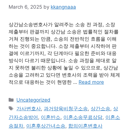
March 6, 2025
by
kkangnaaa
상간남소송변호사가 알려주는 소송 전 과정, 소장
제출부터 판결까지 상간남 소송은 법률적인 절차를
거쳐 진행되는 만큼, 소송의 전반적인 흐름을 이해
하는 것이 중요합니다. 소장 제출부터 시작하여 판
결에 이르기까지, 각 단계마다 필요한 준비와 대응
방식이 다르기 때문입니다. 소송 과정을 제대로 알
지 못하면 불리한 상황에 놓일 수 있으므로, 상간남
소송을 고려하고 있다면 변호사의 조력을 받아 체계
적으로 대응하는 것이 현명한 …
Read more
Categories
Uncategorized
Tags
가사변호사
,
과거양육비청구소송
,
상간소송
,
상
간자소송방어
,
이혼반소
,
이혼소송무료상담
,
이혼소
송절차
,
이혼후상간녀소송
,
합의이혼변호사