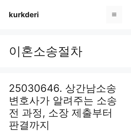
Skip
to
kurkderi
Menu
content
이혼소송절차
25030646. 상간남소송
변호사가 알려주는 소송
전 과정, 소장 제출부터
판결까지