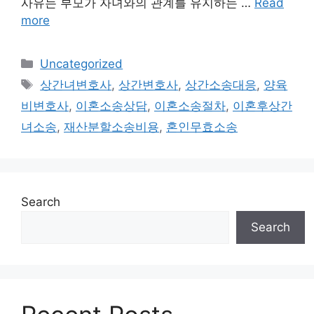
사유는 부모가 자녀와의 관계를 유지하는 …
Read
more
Categories
Uncategorized
Tags
상간녀변호사
,
상간변호사
,
상간소송대응
,
양육
비변호사
,
이혼소송상담
,
이혼소송절차
,
이혼후상간
녀소송
,
재산분할소송비용
,
혼인무효소송
Search
Search