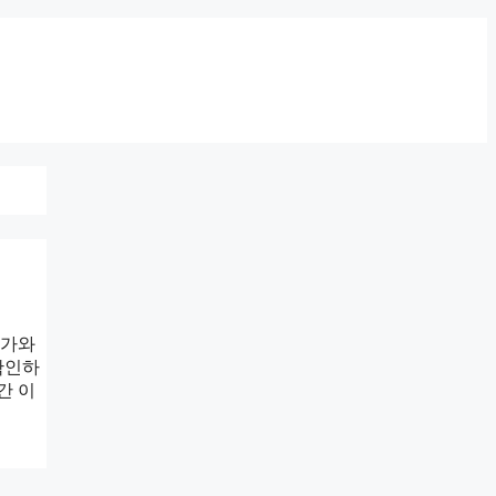
국가와
확인하
간 이