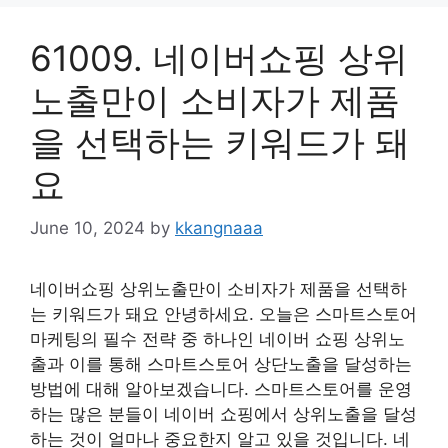
61009. 네이버쇼핑 상위
노출만이 소비자가 제품
을 선택하는 키워드가 돼
요
June 10, 2024
by
kkangnaaa
네이버쇼핑 상위노출만이 소비자가 제품을 선택하
는 키워드가 돼요 안녕하세요. 오늘은 스마트스토어
마케팅의 필수 전략 중 하나인 네이버 쇼핑 상위노
출과 이를 통해 스마트스토어 상단노출을 달성하는
방법에 대해 알아보겠습니다. 스마트스토어를 운영
하는 많은 분들이 네이버 쇼핑에서 상위노출을 달성
하는 것이 얼마나 중요한지 알고 있을 것입니다. 네