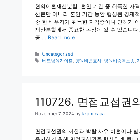
협의이혼재산분할, 혼인 기간 중 취득한 자
산뿐만 아니라 혼인 기간 동안 형성된 경제적
중 한 배우자가 취득한 자격증이나 면허가 이
재산분할에서 중요한 논점이 될 수 있습니다. 
중 …
Read more
Categories
Uncategorized
Tags
베트남여자이혼
,
양육비변호사
,
양육비증액소송
,
110726. 면접교섭권
November 7, 2024
by
kkangnaaa
면접교섭권의 제한과 박탈 사유 이혼이나 별
유지하기 위해 면접교섭권을 행사하게 됩니다