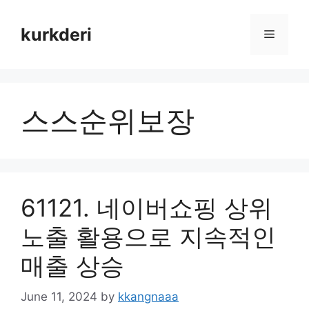
Skip
to
kurkderi
Menu
content
스스순위보장
61121. 네이버쇼핑 상위
노출 활용으로 지속적인
매출 상승
June 11, 2024
by
kkangnaaa