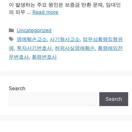
이 발생하는 주요 원인은 보증금 반환 문제, 임대인
의 의무 …
Read more
Categories
Uncategorized
Tags
명예훼손고소
,
사기형사고소
,
업무상횡령집행유
예
,
투자사기변호사
,
허위사실명예훼손
,
횡령배임전
문변호사
,
횡령변호사
Search
Search