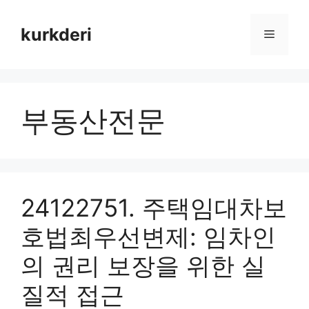
Skip
to
kurkderi
Menu
content
부동산전문
24122751. 주택임대차보
호법최우선변제: 임차인
의 권리 보장을 위한 실
질적 접근