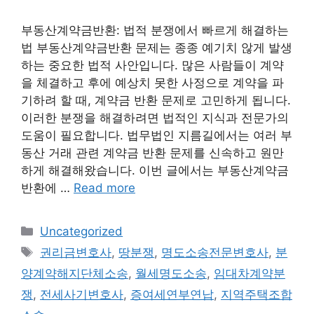
부동산계약금반환: 법적 분쟁에서 빠르게 해결하는
법 부동산계약금반환 문제는 종종 예기치 않게 발생
하는 중요한 법적 사안입니다. 많은 사람들이 계약
을 체결하고 후에 예상치 못한 사정으로 계약을 파
기하려 할 때, 계약금 반환 문제로 고민하게 됩니다.
이러한 분쟁을 해결하려면 법적인 지식과 전문가의
도움이 필요합니다. 법무법인 지름길에서는 여러 부
동산 거래 관련 계약금 반환 문제를 신속하고 원만
하게 해결해왔습니다. 이번 글에서는 부동산계약금
반환에 …
Read more
Categories
Uncategorized
Tags
권리금변호사
,
땅분쟁
,
명도소송전문변호사
,
분
양계약해지단체소송
,
월세명도소송
,
임대차계약분
쟁
,
전세사기변호사
,
증여세연부연납
,
지역주택조합