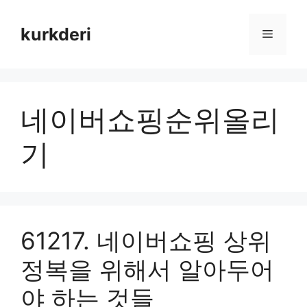
Skip
to
kurkderi
Menu
content
네이버쇼핑순위올리
기
61217. 네이버쇼핑 상위
정복을 위해서 알아두어
야 하는 것들