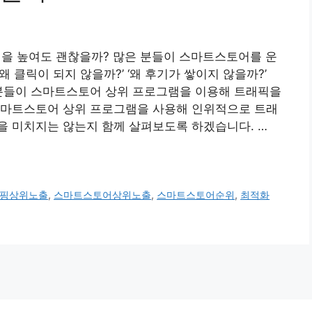
을 높여도 괜찮을까? 많은 분들이 스마트스토어를 운
 클릭이 되지 않을까?’ ‘왜 후기가 쌓이지 않을까?’
 분들이 스마트스토어 상위 프로그램을 이용해 트래픽을
스마트스토어 상위 프로그램을 사용해 인위적으로 트래
을 미치지는 않는지 함께 살펴보도록 하겠습니다. …
핑상위노출
,
스마트스토어상위노출
,
스마트스토어순위
,
최적화