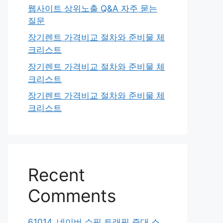
웹사이트 상위노출 Q&A 자주 묻는
질문
장기렌트 가격비교 절차와 준비물 체
크리스트
장기렌트 가격비교 절차와 준비물 체
크리스트
장기렌트 가격비교 절차와 준비물 체
크리스트
Recent
Comments
61014. 네이버 쇼핑 트래픽 증대 스