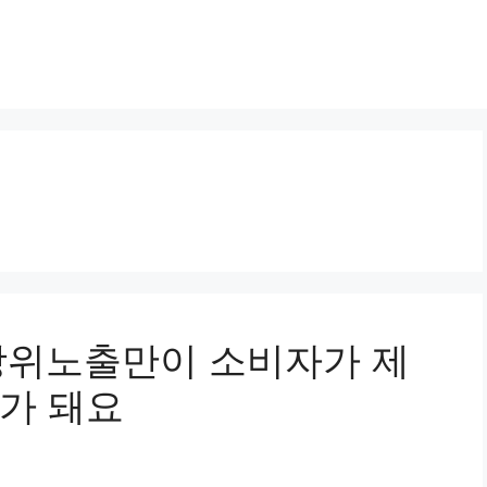
 상위노출만이 소비자가 제
가 돼요