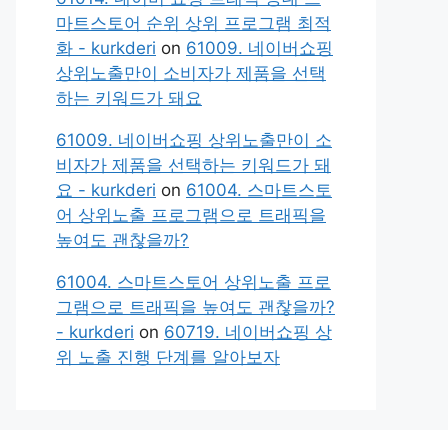
마트스토어 순위 상위 프로그램 최적
화 - kurkderi
on
61009. 네이버쇼핑
상위노출만이 소비자가 제품을 선택
하는 키워드가 돼요
61009. 네이버쇼핑 상위노출만이 소
비자가 제품을 선택하는 키워드가 돼
요 - kurkderi
on
61004. 스마트스토
어 상위노출 프로그램으로 트래픽을
높여도 괜찮을까?
61004. 스마트스토어 상위노출 프로
그램으로 트래픽을 높여도 괜찮을까?
- kurkderi
on
60719. 네이버쇼핑 상
위 노출 진행 단계를 알아보자