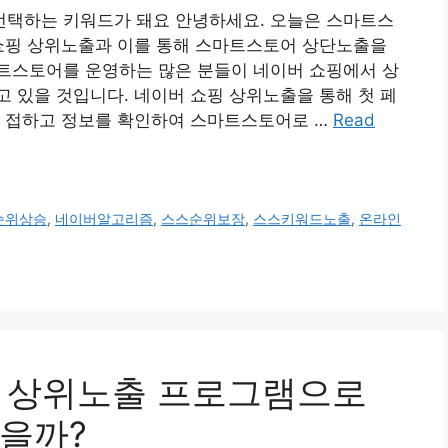
택하는 키워드가 돼요 안녕하세요. 오늘은 스마트스
 쇼핑 상위노출과 이를 통해 스마트스토어 상단노출을
트스토어를 운영하는 많은 분들이 네이버 쇼핑에서 상
 있을 것입니다. 네이버 쇼핑 상위노출을 통해 첫 페
게 접하고 정보를 확인하여 스마트스토어로 …
Read
순위상승
,
네이버알고리즘
,
스스순위보장
,
스스키워드노출
,
온라인
토어 상위노출 프로그램으로
을까?