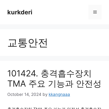
Skip
to
kurkderi
Menu
content
교통안전
101424. 충격흡수장치
TMA 주요 기능과 안전성
October 14, 2024
by
kkangnaaa