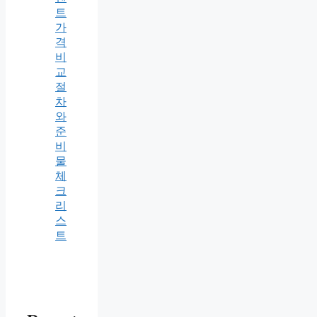
트
가
격
비
교
절
차
와
준
비
물
체
크
리
스
트