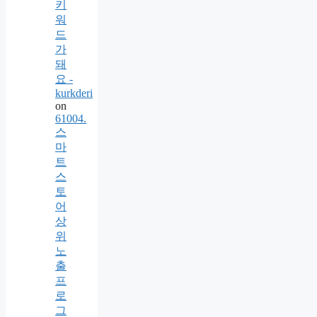
키
워
드
가
돼
요 -
kurkderi
on
61004.
스
마
트
스
토
어
상
위
노
출
프
로
그