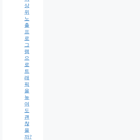
상
위
노
출
프
로
그
램
으
로
트
래
픽
을
높
여
도
괜
찮
을
까?