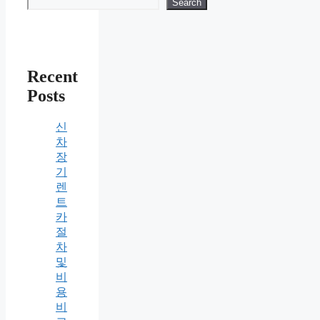
Search
Recent
Posts
신
차
장
기
렌
트
카
절
차
및
비
용
비