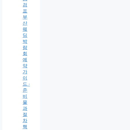
검
표
부
산
웨
딩
박
람
회
예
약
가
이
드 ·
준
비
물
과
절
차
핵