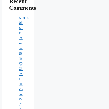
Recent
Comments
61014.
네
이
버
쇼
핑
트
래
픽
증
대
스
마
트
스
토
어
순