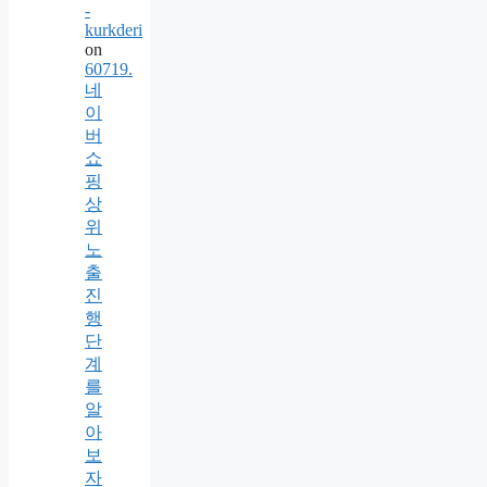
-
kurkderi
on
60719.
네
이
버
쇼
핑
상
위
노
출
진
행
단
계
를
알
아
보
자