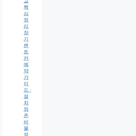
교
핵
심
정
리
장
기
렌
트
카
예
약
가
이
드 ·
절
차
와
준
비
물
점