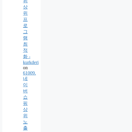
위
상
위
프
로
그
램
최
적
화 -
kurkderi
on
61009.
네
이
버
쇼
핑
상
위
노
출