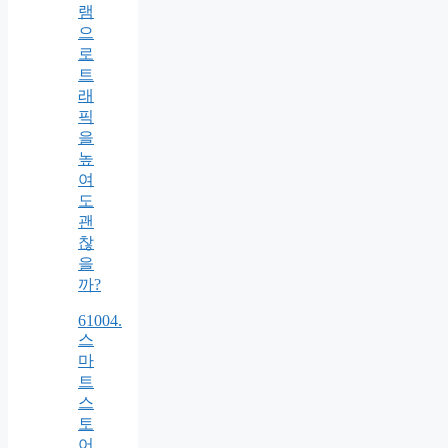
램
으
로
트
래
픽
을
높
여
도
괜
찮
을
까?
61004.
스
마
트
스
토
어