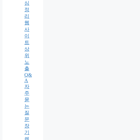
심
정
리
웹
사
이
트
상
위
노
출
Q&
A
자
주
묻
는
질
문
장
기
렌