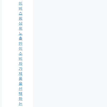
이
버
쇼
핑
상
위
노
출
만
이
소
비
자
가
제
품
을
선
택
하
는