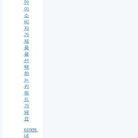
만
이
소
비
자
가
제
품
을
선
택
하
는
키
워
드
가
돼
요
61009.
네