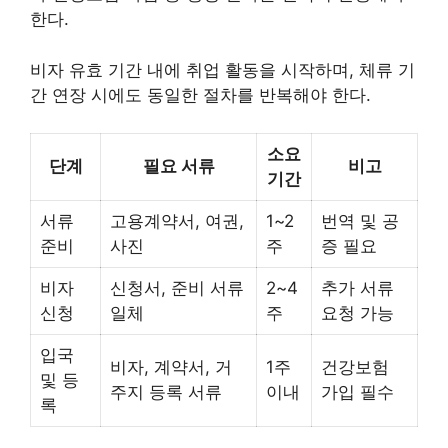
한다.
비자 유효 기간 내에 취업 활동을 시작하며, 체류 기
간 연장 시에도 동일한 절차를 반복해야 한다.
소요
단계
필요 서류
비고
기간
서류
고용계약서, 여권,
1~2
번역 및 공
준비
사진
주
증 필요
비자
신청서, 준비 서류
2~4
추가 서류
신청
일체
주
요청 가능
입국
비자, 계약서, 거
1주
건강보험
및 등
주지 등록 서류
이내
가입 필수
록