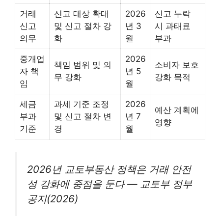
거래
신고 대상 확대
2026
신고 누락
신고
및 신고 절차 강
년 3
시 과태료
의무
화
월
부과
중개업
2026
책임 범위 및 의
소비자 보호
자 책
년 5
무 강화
강화 목적
임
월
세금
과세 기준 조정
2026
예산 계획에
부과
및 신고 절차 변
년 7
영향
기준
경
월
2026년 교토부동산 정책은 거래 안전
성 강화에 중점을 둔다 — 교토부 정부
공지(2026)