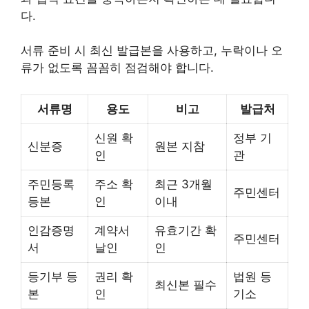
다.
서류 준비 시 최신 발급본을 사용하고, 누락이나 오
류가 없도록 꼼꼼히 점검해야 합니다.
서류명
용도
비고
발급처
신원 확
정부 기
신분증
원본 지참
인
관
주민등록
주소 확
최근 3개월
주민센터
등본
인
이내
인감증명
계약서
유효기간 확
주민센터
서
날인
인
등기부 등
권리 확
법원 등
최신본 필수
본
인
기소