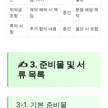
위약금
계약 해제 시 책
분쟁 예방 목
중간
조항
임
적
특약 사
추가 합의 내용
중간
필요 시 포함
항
✍ 3. 준비물 및 서
류 목록
3-1. 기본 준비물