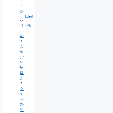
최
적
화 -
kurkderi
on
61009.
네
이
버
쇼
핑
상
위
노
출
만
이
소
비
자
가
제