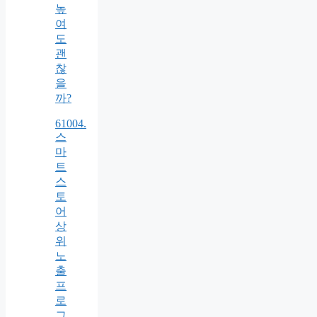
높
여
도
괜
찮
을
까?
61004.
스
마
트
스
토
어
상
위
노
출
프
로
그