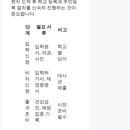
현지 도착 후 학교 등록과 주민등
록 절차를 신속히 진행하는 것이
중요합니다.
단
필요 서
비고
계
류
입
입학원
학교
학
서, 여권,
별
신
사진
상이
청
비
입학허
대사
자
가서, 재
관
신
정증명
제출
청
서
출
건강검
사전
국
진, 예방
준비
준
접종 기
필수
비
록