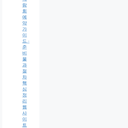
람
회
예
약
가
이
드 ·
준
비
물
과
절
차
핵
심
정
리
웹
사
이
트