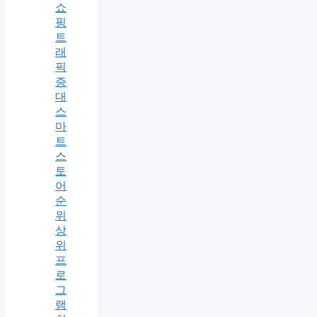
쇼
핑
트
래
픽
증
대
스
마
트
스
토
어
순
위
상
위
프
로
그
램