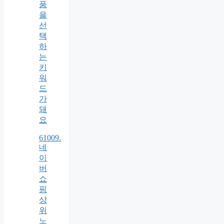
품
을
선
택
하
는
키
워
드
가
돼
요
61009.
네
이
버
쇼
핑
상
위
노