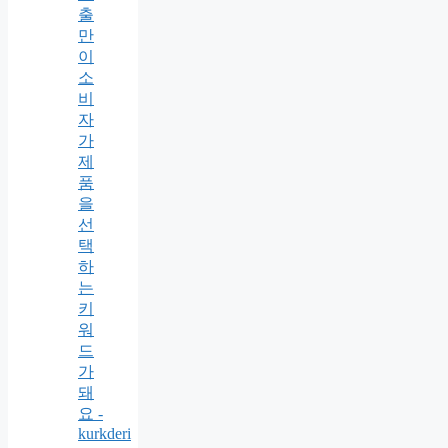
출
만
이
소
비
자
가
제
품
을
선
택
하
는
키
워
드
가
돼
요 -
kurkderi