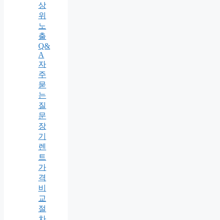
상
위
노
출
Q&
A
자
주
묻
는
질
문
장
기
렌
트
가
격
비
교
절
차