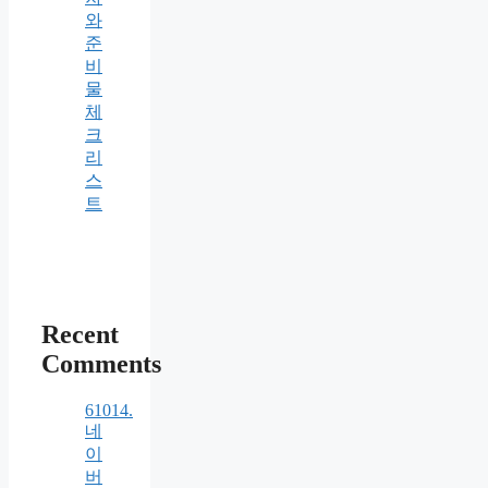
와
준
비
물
체
크
리
스
트
Recent
Comments
61014.
네
이
버