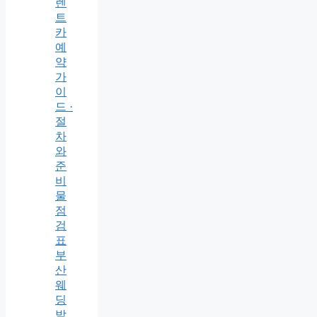
렌
트
카
예
약
가
이
드 ·
절
차
와
준
비
물
점
검
표
부
산
웨
딩
박