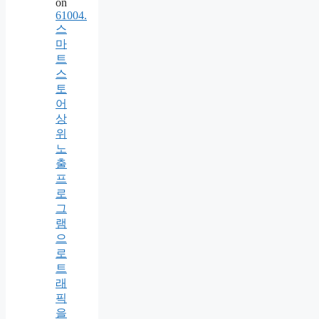
on
61004.
스
마
트
스
토
어
상
위
노
출
프
로
그
램
으
로
트
래
픽
을