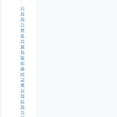
신
차
장
기
렌
트
카
절
차
및
비
용
비
교
핵
심
정
리
장
기