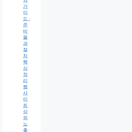
약
가
이
드 ·
준
비
물
과
절
차
핵
심
정
리
웹
사
이
트
상
위
노
출