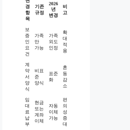
변
2026
경
기존
비
년
항
규정
고
변경
목
보
확
증
가족
가족
대
인
만
외도
적
요
가능
인정
용
건
계
혼
약
비표
표준
동
서
준
화
감
양
양식
소
식
임
편
현금
대
자동
의
또는
료
이체
성
계좌
납
가능
증
이체
부
대