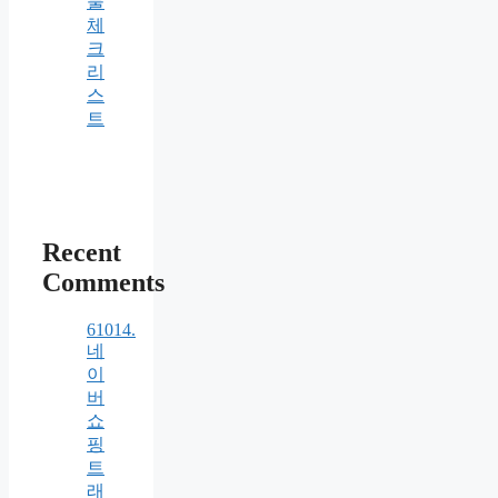
물
체
크
리
스
트
Recent
Comments
61014.
네
이
버
쇼
핑
트
래