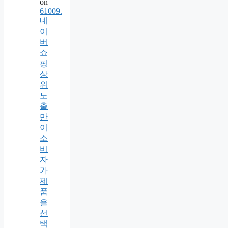
on
61009.
네
이
버
쇼
핑
상
위
노
출
만
이
소
비
자
가
제
품
을
선
택