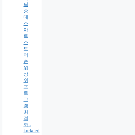
픽
증
대
스
마
트
스
토
어
순
위
상
위
프
로
그
램
최
적
화 -
kurkderi