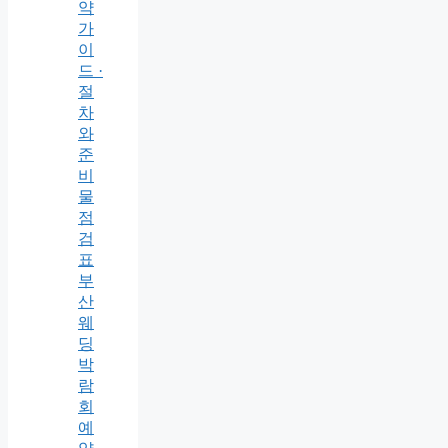
약
가
이
드 ·
절
차
와
준
비
물
점
검
표
부
산
웨
딩
박
람
회
예