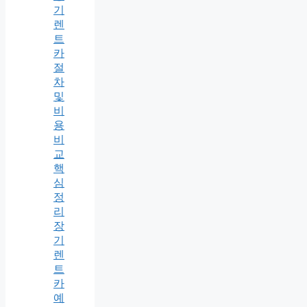
기
렌
트
카
절
차
및
비
용
비
교
핵
심
정
리
장
기
렌
트
카
예