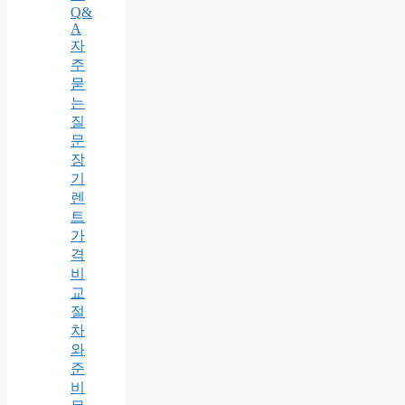
Q&
A
자
주
묻
는
질
문
장
기
렌
트
가
격
비
교
절
차
와
준
비