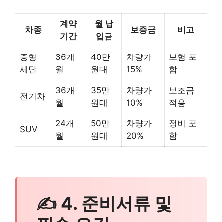
계약
월 납
차종
보증금
비고
기간
입금
중형
36개
40만
차량가
보험 포
세단
월
원대
15%
함
36개
35만
차량가
보조금
전기차
월
원대
10%
적용
24개
50만
차량가
정비 포
SUV
월
원대
20%
함
✍ 4. 준비서류 및