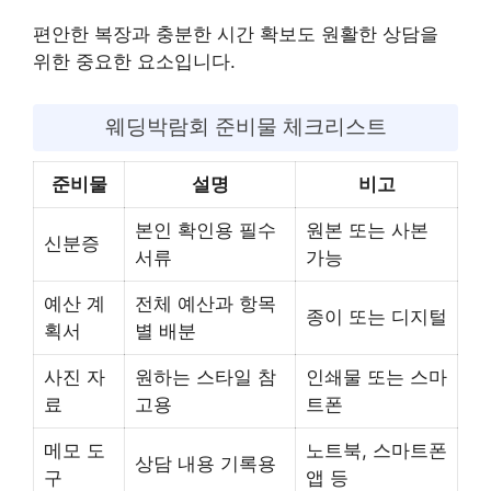
편안한 복장과 충분한 시간 확보도 원활한 상담을
위한 중요한 요소입니다.
웨딩박람회 준비물 체크리스트
준비물
설명
비고
본인 확인용 필수
원본 또는 사본
신분증
서류
가능
예산 계
전체 예산과 항목
종이 또는 디지털
획서
별 배분
사진 자
원하는 스타일 참
인쇄물 또는 스마
료
고용
트폰
메모 도
노트북, 스마트폰
상담 내용 기록용
구
앱 등