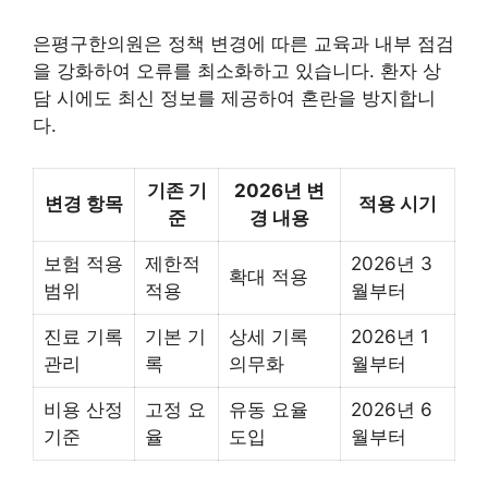
은평구한의원은 정책 변경에 따른 교육과 내부 점검
을 강화하여 오류를 최소화하고 있습니다. 환자 상
담 시에도 최신 정보를 제공하여 혼란을 방지합니
다.
기존 기
2026년 변
변경 항목
적용 시기
준
경 내용
보험 적용
제한적
2026년 3
확대 적용
범위
적용
월부터
진료 기록
기본 기
상세 기록
2026년 1
관리
록
의무화
월부터
비용 산정
고정 요
유동 요율
2026년 6
기준
율
도입
월부터