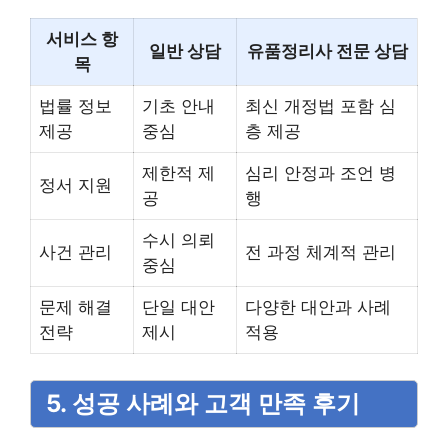
서비스 항
일반 상담
유품정리사 전문 상담
목
법률 정보
기초 안내
최신 개정법 포함 심
제공
중심
층 제공
제한적 제
심리 안정과 조언 병
정서 지원
공
행
수시 의뢰
사건 관리
전 과정 체계적 관리
중심
문제 해결
단일 대안
다양한 대안과 사례
전략
제시
적용
5. 성공 사례와 고객 만족 후기