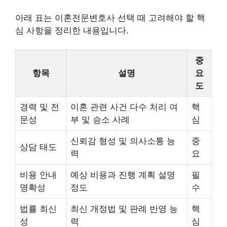
아래 표는 이혼전문변호사 선택 때 고려해야 할 핵
심 사항을 정리한 내용입니다.
중
항목
설명
요
도
경력 및 전
이혼 관련 사건 다수 처리 여
핵
문성
부 및 승소 사례
심
신뢰감 형성 및 의사소통 능
중
상담 태도
력
요
비용 안내
예상 비용과 진행 계획 설명
필
명확성
정도
수
법률 최신
최신 개정법 및 판례 반영 능
핵
성
력
심