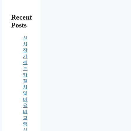
Recent
Posts
신
차
장
기
렌
트
카
절
차
및
비
용
비
교
핵
심