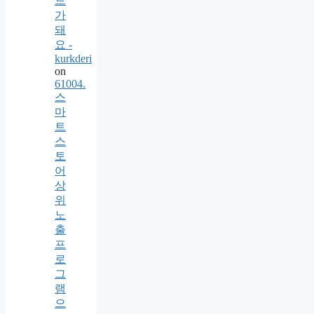
드
가
돼
요 -
kurkderi
on
61004.
스
마
트
스
토
어
상
위
노
출
프
로
그
램
으