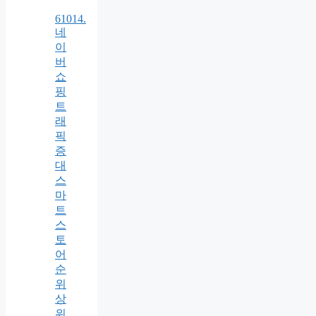
61014.
네
이
버
쇼
핑
트
래
픽
증
대
스
마
트
스
토
어
순
위
상
위