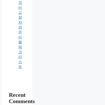
격
비
교
절
차
와
준
비
물
체
크
리
스
트
Recent
Comments