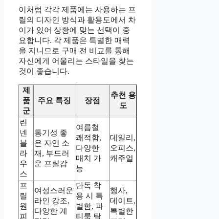
이처럼 각각 제품에는 사용하는 프
릴의 디자인 방식과 활용도에서 차
이가 있어 상황에 맞는 선택이 중
요합니다. 각 제품은 특별한 매력
을 지니므로 구매 전 비교를 통해
자신에게 어울리는 스타일을 찾는
것이 좋습니다.
제
추천 용
품
주요 특징
장점
도
군
린
여름철
넨
통기성 좋
쾌적함,
데일리,
블
은 자연 소
다양한
오피스,
라
재, 부드러
매치 가
캐주얼
우
운 프릴감
능
스
프
단독 착
여성스러운
행사,
릴
용 시 특
라인 강조,
데이트,
원
별함, 파
다양한 계
특별한
피
티룩 탁