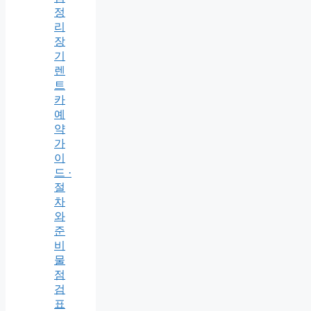
정
리
장
기
렌
트
카
예
약
가
이
드 ·
절
차
와
준
비
물
점
검
표