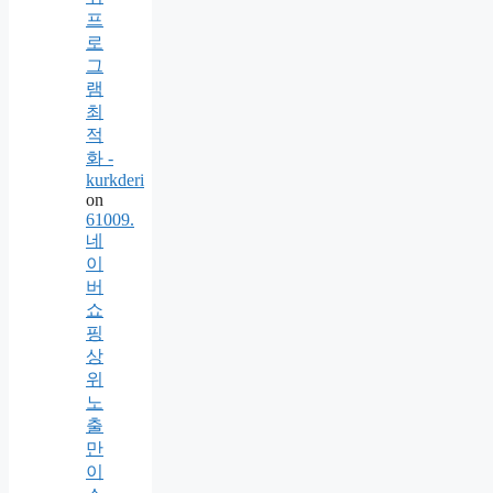
프
로
그
램
최
적
화 -
kurkderi
on
61009.
네
이
버
쇼
핑
상
위
노
출
만
이