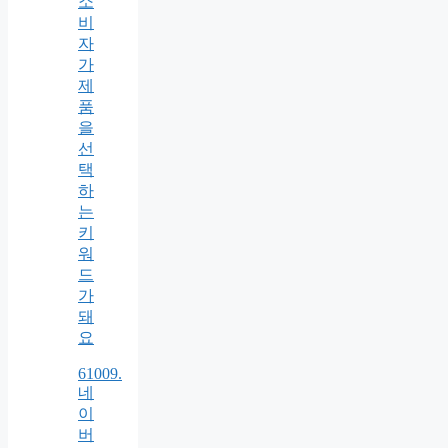
소
비
자
가
제
품
을
선
택
하
는
키
워
드
가
돼
요
61009.
네
이
버