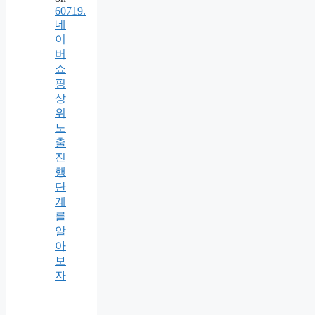
60719.
네
이
버
쇼
핑
상
위
노
출
진
행
단
계
를
알
아
보
자