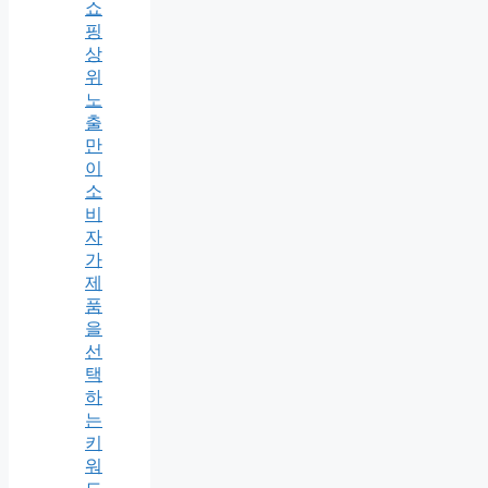
쇼
핑
상
위
노
출
만
이
소
비
자
가
제
품
을
선
택
하
는
키
워