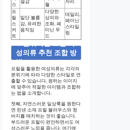
절감
자리
스
월
프
다양한
데일리,
릴
밑단 볼륨
상의와
페미닌
스
감, 유려한
조화, 페
스타일
커
움직임
미닌 무
링
트
드
4. 분위기별 프릴 여
성의류 추천 조합 방
법
프릴을 활용한 여성의류는 각각의
분위기에 따라 다양한 스타일로 연
출할 수 있습니다. 원하는 이미지
에 맞추어 적절한 아이템과 조합하
는 법을 소개합니다.
첫째, 자연스러운 일상룩을 원한다
면 린넨 소재 프릴 블라우스와 청
바지를 매치하는 것이 좋습니다.
부드러운 프릴이 편안하면서도 여
성스러운 느낌을 줍니다. 여기에