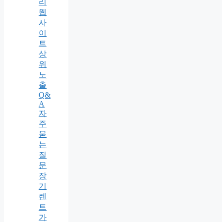
리
웹
사
이
트
상
위
노
출
Q&
A
자
주
묻
는
질
문
장
기
렌
트
가