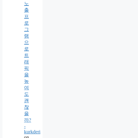
노
출
프
로
그
램
으
로
트
래
픽
을
높
여
도
괜
찮
을
까?
-
kurkderi
on