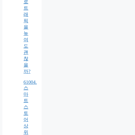
로
트
래
픽
을
높
여
도
괜
찮
을
까?
61004.
스
마
트
스
토
어
상
위