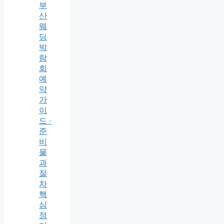
부
산
웨
딩
박
람
회
예
약
가
이
드 ·
준
비
물
과
절
차
핵
심
정