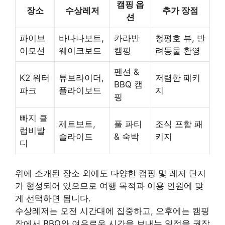
캠핑 옵
장소
수상레저
추가 장점
션
파이브
바나나보트,
카라반
청평호 뷰, 반
이모션
웨이크보드
캠핑
려동물 환영
펜션 &
K2 워터
튜브라이더,
저렴한 패키
BBQ 캠
파크
플라이보드
지
핑
빠지 클
제트보트,
풀 파티
조식 포함 패
럽비발
슬라이드
& 숙박
키지
디
위에 소개된 장소 외에도 다양한 캠핑 및 레저 단지
가 형성되어 있으므로 여행 목적과 이용 인원에 맞
게 선택하면 됩니다.
수상레저는 오전 시간대에 집중하고, 오후에는 캠핑
장에서 BBQ와 여유로운 시간을 보내는 일정을 권장