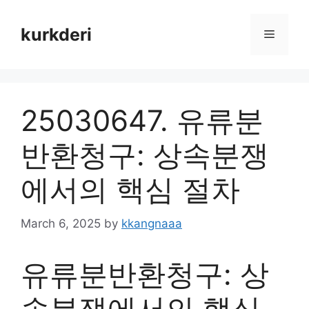
Skip
to
kurkderi
Menu
content
25030647. 유류분
반환청구: 상속분쟁
에서의 핵심 절차
March 6, 2025
by
kkangnaaa
유류분반환청구: 상
속분쟁에서의 핵심