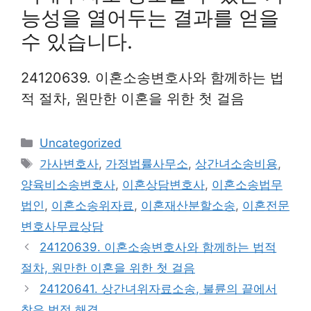
능성을 열어두는 결과를 얻을
수 있습니다.
24120639. 이혼소송변호사와 함께하는 법
적 절차, 원만한 이혼을 위한 첫 걸음
Categories
Uncategorized
Tags
가사변호사
,
가정법률사무소
,
상간녀소송비용
,
양육비소송변호사
,
이혼상담변호사
,
이혼소송법무
법인
,
이혼소송위자료
,
이혼재산분할소송
,
이혼전문
변호사무료상담
24120639. 이혼소송변호사와 함께하는 법적
절차, 원만한 이혼을 위한 첫 걸음
24120641. 상간녀위자료소송, 불륜의 끝에서
찾은 법적 해결