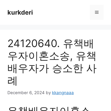
Skip
to
kurkderi
Menu
content
24120640. 유책배
우자이혼소송, 유책
배우자가 승소한 사
례
December 6, 2024
by
kkangnaaa
유책배우자이혼소