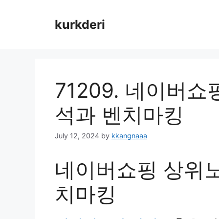
Skip
to
kurkderi
content
71209. 네이버
석과 벤치마킹
July 12, 2024
by
kkangnaaa
네이버쇼핑 상위노
치마킹