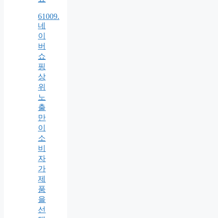
61009.
네
이
버
쇼
핑
상
위
노
출
만
이
소
비
자
가
제
품
을
선