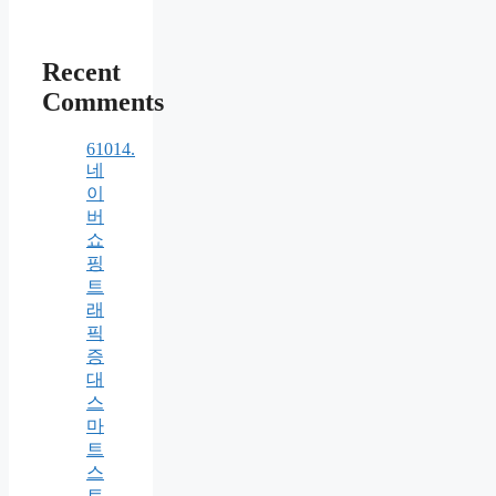
Recent
Comments
61014.
네
이
버
쇼
핑
트
래
픽
증
대
스
마
트
스
토