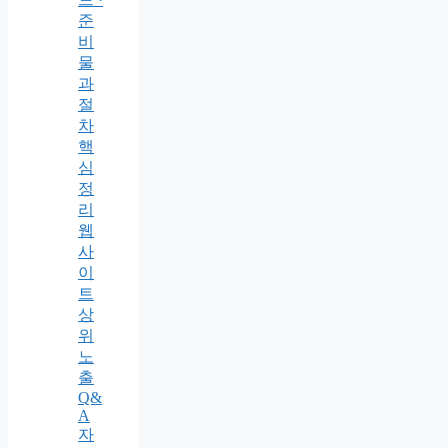
준
비
물
과
절
차
핵
심
정
리
웹
사
이
트
상
위
노
출
Q&
A
자