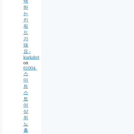
택
하
는
키
워
드
가
돼
요 -
kurkderi
on
61004.
스
마
트
스
토
어
상
위
노
출