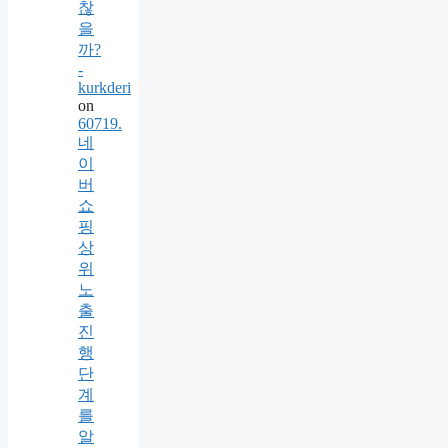
찮
을
까?
-
kurkderi
on
60719.
네
이
버
쇼
핑
상
위
노
출
진
행
단
계
를
알