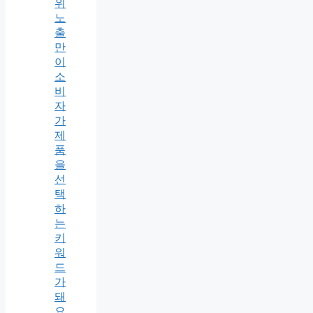
위
노
출
만
이
소
비
자
가
제
품
을
선
택
하
는
키
워
드
가
돼
요