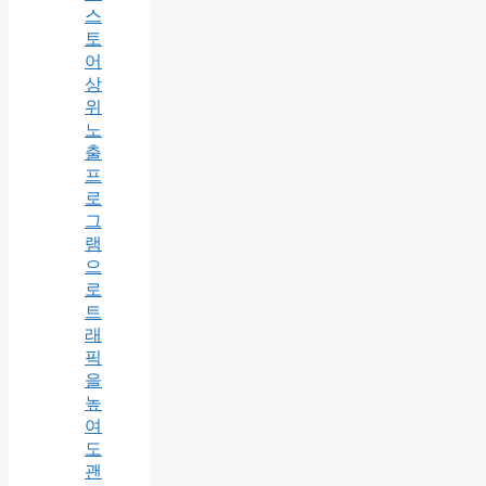
스
토
어
상
위
노
출
프
로
그
램
으
로
트
래
픽
을
높
여
도
괜