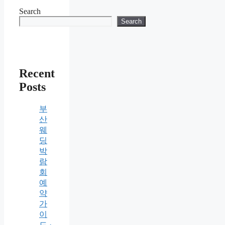
Search
Search
Recent
Posts
부
산
웨
딩
박
람
회
예
약
가
이
드 ·