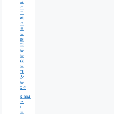
프
로
그
램
으
로
트
래
픽
을
높
여
도
괜
찮
을
까?
61004.
스
마
트