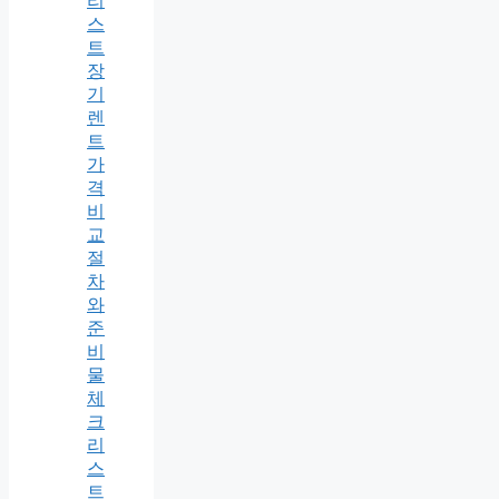
리
스
트
장
기
렌
트
가
격
비
교
절
차
와
준
비
물
체
크
리
스
트