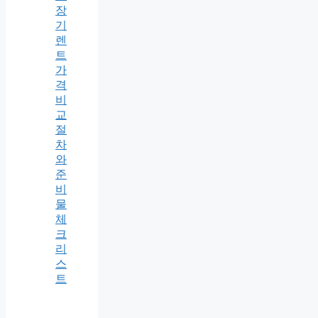
장
기
렌
트
가
격
비
교
절
차
와
준
비
물
체
크
리
스
트