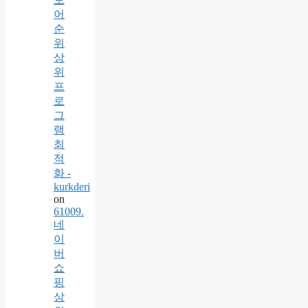
어
순
위
상
위
프
로
그
램
최
적
화 -
kurkderi
on
61009.
네
이
버
쇼
핑
상