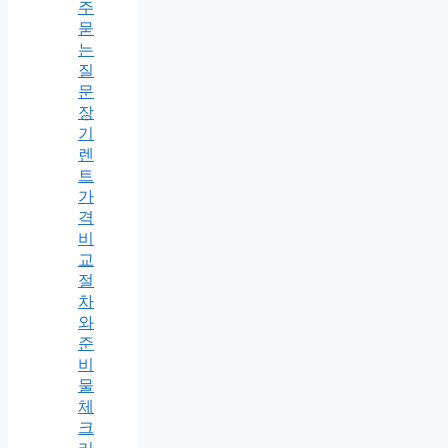
주
묻
는
질
문
장
기
렌
트
가
격
비
교
절
차
와
준
비
물
체
크