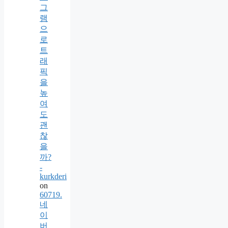
그
램
으
로
트
래
픽
을
높
여
도
괜
찮
을
까?
-
kurkderi
on
60719.
네
이
버