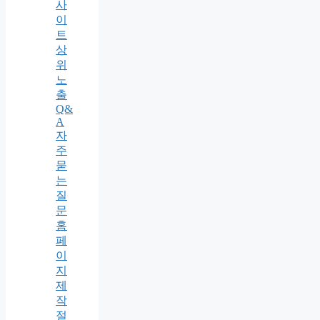
사
이
트
상
위
노
출
Q&
A
자
주
묻
는
질
문
홈
페
이
지
제
작
절