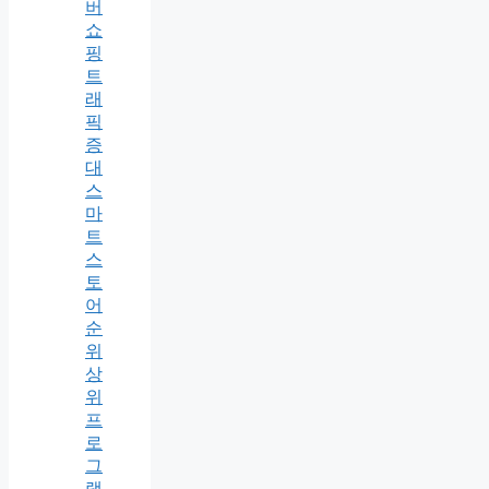
버
쇼
핑
트
래
픽
증
대
스
마
트
스
토
어
순
위
상
위
프
로
그
램