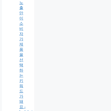
노
출
만
이
소
비
자
가
제
품
을
선
택
하
는
키
워
드
가
돼
요 -