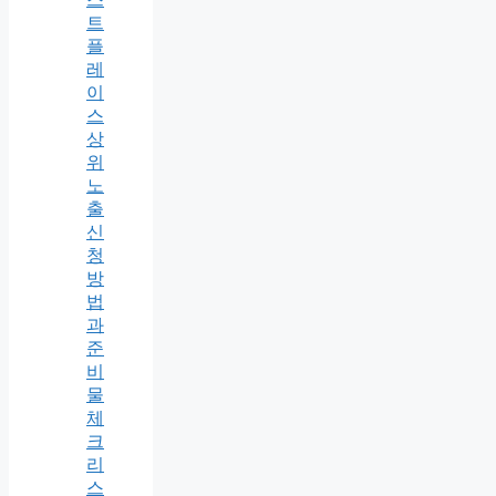
트
플
레
이
스
상
위
노
출
신
청
방
법
과
준
비
물
체
크
리
스