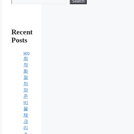
Search
Recent
Posts
seo
최
적
화
절
차
와
준
비
물
체
크
리
스