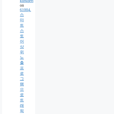
kurkderi
on
61004.
스
마
트
스
토
어
상
위
노
출
프
로
그
램
으
로
트
래
픽