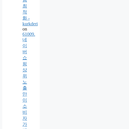
최
적
화 -
kurkderi
on
61009.
네
이
버
쇼
핑
상
위
노
출
만
이
소
비
자
가