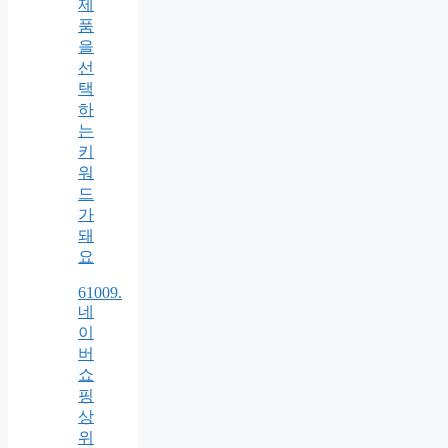
제
품
을
선
택
하
는
키
워
드
가
돼
요
61009.
네
이
버
쇼
핑
상
위