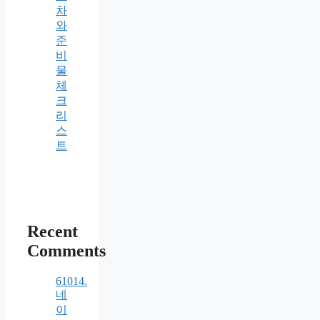
차
와
준
비
물
체
크
리
스
트
Recent
Comments
61014.
네
이