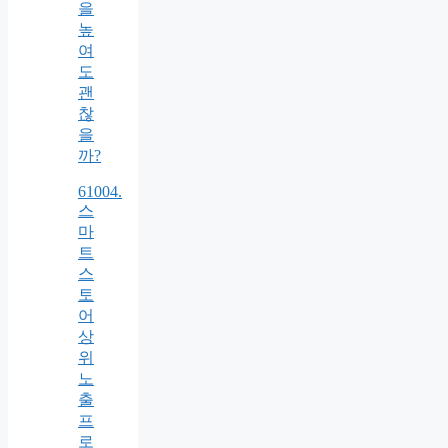
을
높
여
도
괜
찮
을
까?
61004.
스
마
트
스
토
어
상
위
노
출
프
로