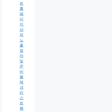
트
홈
페
이
지
상
위
노
출
절
차
및
준
비
물
체
크
리
스
트
웹