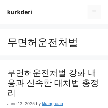
Skip
to
kurkderi
Menu
content
무면허운전처벌
무면허운전처벌 강화 내
용과 신속한 대처법 총정
리
June 13, 2025
by
kkangnaaa