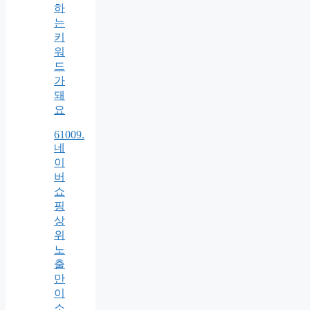
하
는
키
워
드
가
돼
요
61009.
네
이
버
쇼
핑
상
위
노
출
만
이
소