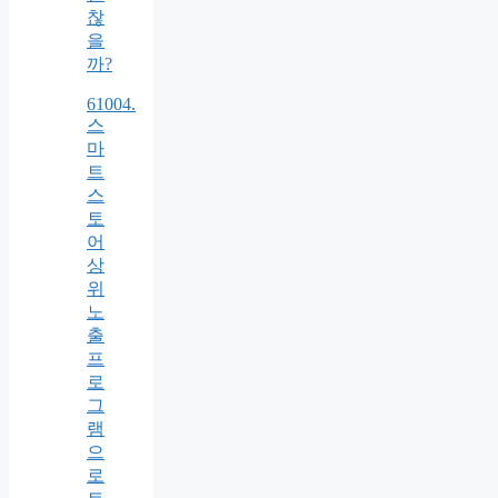
찮
을
까?
61004.
스
마
트
스
토
어
상
위
노
출
프
로
그
램
으
로