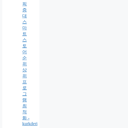
픽
증
대
스
마
트
스
토
어
순
위
상
위
프
로
그
램
최
적
화 -
kurkderi