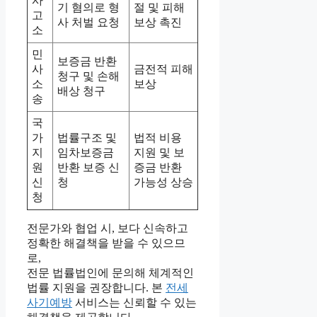
사
기 혐의로 형
절 및 피해
고
사 처벌 요청
보상 촉진
소
민
보증금 반환
사
금전적 피해
청구 및 손해
소
보상
배상 청구
송
국
가
법률구조 및
법적 비용
지
임차보증금
지원 및 보
원
반환 보증 신
증금 반환
신
청
가능성 상승
청
전문가와 협업 시, 보다 신속하고
정확한 해결책을 받을 수 있으므
로,
전문 법률법인에 문의해 체계적인
법률 지원을 권장합니다. 본
전세
사기예방
서비스는 신뢰할 수 있는