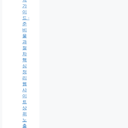
가
이
드 ·
준
비
물
과
절
차
핵
심
정
리
웹
사
이
트
상
위
노
출