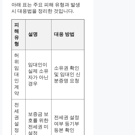
아래 표는 주요 피해 유형과 발생
시 대응법을 정리한 것입니다.
피
해
설명
대응 방법
유
형
허
위
임대인이
임
소유권 확인
실제 소유
대
및 임대인 신
자가 아닌
인
분증명 요청
경우
계
약
전
세
보증금 보
권
전세권 설정
호를 위한
설
여부 등기부
전세권 미
정
등본 확인
설정