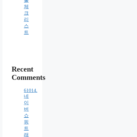
물
체
크
리
스
트
Recent
Comments
61014.
네
이
버
쇼
핑
트
래