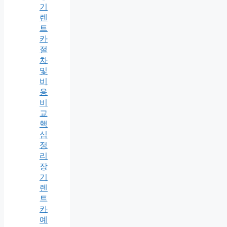
기
렌
트
카
절
차
및
비
용
비
교
핵
심
정
리
장
기
렌
트
카
예