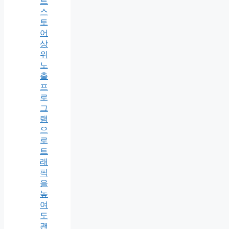
트
스
토
어
상
위
노
출
프
로
그
램
으
로
트
래
픽
을
높
여
도
괜