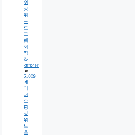
위
상
위
프
로
그
램
최
적
화 -
kurkderi
on
61009.
네
이
버
쇼
핑
상
위
노
출