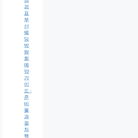
점
검
표
부
산
웨
딩
박
람
회
예
약
가
이
드 ·
준
비
물
과
절
차
핵