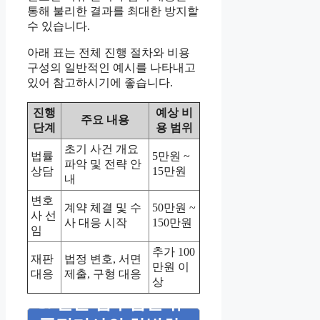
통해 불리한 결과를 최대한 방지할
수 있습니다.
아래 표는 전체 진행 절차와 비용
구성의 일반적인 예시를 나타내고
있어 참고하시기에 좋습니다.
진행
예상 비
주요 내용
단계
용 범위
초기 사건 개요
법률
5만원 ~
파악 및 전략 안
상담
15만원
내
변호
계약 체결 및 수
50만원 ~
사 선
사 대응 시작
150만원
임
추가 100
재판
법정 변호, 서면
만원 이
대응
제출, 구형 대응
상
5. 전문 법무법인 유