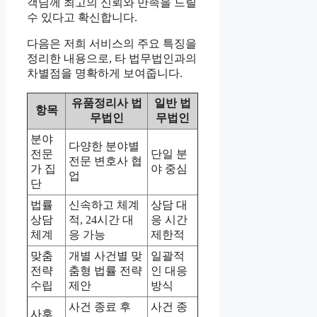
객님께 최고의 신뢰와 만족을 드릴
수 있다고 확신합니다.
다음은 저희 서비스의 주요 특징을
정리한 내용으로, 타 법무법인과의
차별점을 명확하게 보여줍니다.
유품정리사 법
일반 법
항목
무법인
무법인
분야
다양한 분야별
전문
단일 분
전문 변호사 협
가 집
야 중심
업
단
법률
신속하고 체계
상담 대
상담
적, 24시간 대
응 시간
체계
응 가능
제한적
맞춤
개별 사건별 맞
일괄적
전략
춤형 법률 전략
인 대응
수립
제안
방식
사건 종료 후
사건 종
사후