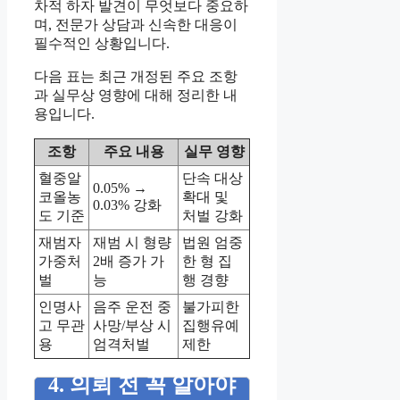
차적 하자 발견이 무엇보다 중요하
며, 전문가 상담과 신속한 대응이
필수적인 상황입니다.
다음 표는 최근 개정된 주요 조항
과 실무상 영향에 대해 정리한 내
용입니다.
조항
주요 내용
실무 영향
혈중알
단속 대상
0.05% →
코올농
확대 및
0.03% 강화
도 기준
처벌 강화
재범자
재범 시 형량
법원 엄중
가중처
2배 증가 가
한 형 집
벌
능
행 경향
인명사
음주 운전 중
불가피한
고 무관
사망/부상 시
집행유예
용
엄격처벌
제한
4. 의뢰 전 꼭 알아야