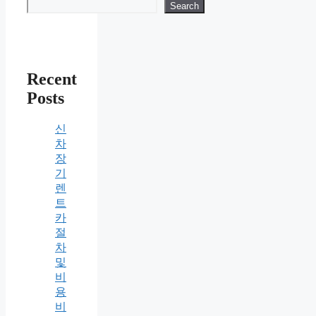
Search
Recent
Posts
신
차
장
기
렌
트
카
절
차
및
비
용
비