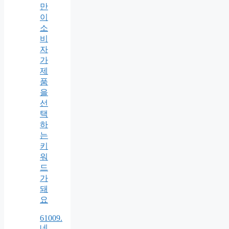
만
이
소
비
자
가
제
품
을
선
택
하
는
키
워
드
가
돼
요
61009.
네