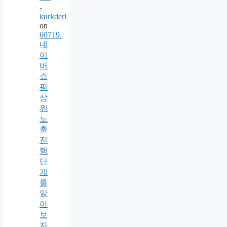
-
kurkderi
on
60719.
네
이
버
쇼
핑
상
위
노
출
진
행
단
계
를
알
아
보
자