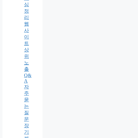
심
정
리
웹
사
이
트
상
위
노
출
Q&
A
자
주
묻
는
질
문
장
기