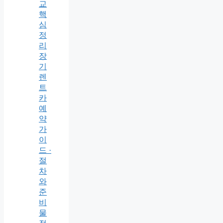
교
핵
심
정
리
장
기
렌
트
카
예
약
가
이
드 ·
절
차
와
준
비
물