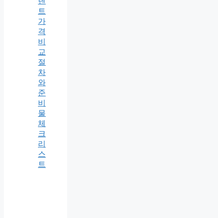
렌
트
가
격
비
교
절
차
와
준
비
물
체
크
리
스
트