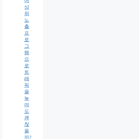
어
상
위
노
출
프
로
그
램
으
로
트
래
픽
을
높
여
도
괜
찮
을
까?