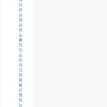
이
버
쇼
핑
상
위
노
출
만
이
소
비
자
가
제
품
을
선
택
하
는