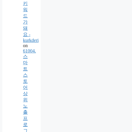
키
워
드
가
돼
요 -
kurkderi
on
61004.
스
마
트
스
토
어
상
위
노
출
프
로
그