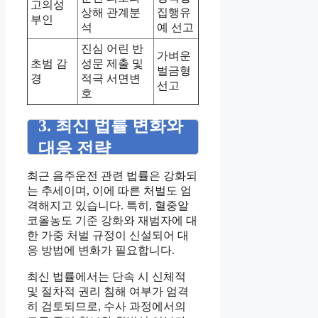
고의성
상해 관계분
집행유
부인
석
예 선고
진심 어린 반
가벼운
초범 감
성문 제출 및
벌금형
경
적극 서면변
선고
호
3. 최신 법률 변화와
대응 전략
최근 음주운전 관련 법률은 강화되
는 추세이며, 이에 따른 처벌도 엄
격해지고 있습니다. 특히, 혈중알
코올농도 기준 강화와 재범자에 대
한 가중 처벌 규정이 신설되어 대
응 방법에 변화가 필요합니다.
최신 법률에서는 단속 시 신체적
및 절차적 권리 침해 여부가 엄격
히 검토되므로, 수사 과정에서의