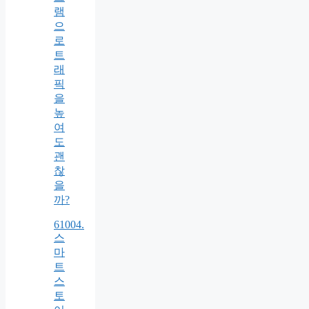
램
으
로
트
래
픽
을
높
여
도
괜
찮
을
까?
61004.
스
마
트
스
토